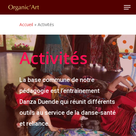
Men
Skip
to
Close
main
Accueil
»
Activités
Menu
content
Activités
La base commune de notre
pédagogie est l’entraînement
Danza Duende qui réunit différents
outils au service de la danse-santé
et reliance.