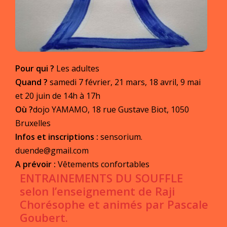
Pour qui ?
Les adultes
Quand ?
samedi 7 février, 21 mars, 18 avril, 9 mai
et 20 juin de 14h à 17h
Où ?
dojo YAMAMO, 18 rue Gustave Biot, 1050
Bruxelles
Infos et inscriptions :
sensorium
.
duende@gmail.com
A prévoir
:
Vêtements confortables
ENTRAINEMENTS DU SOUFFLE
selon l’enseignement de Raji
Chorésophe et animés par Pascale
Goubert.